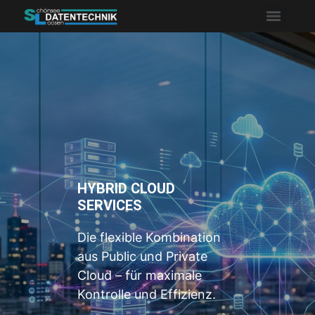
HYBRID CLOUD
SERVICES
Die flexible Kombination
aus Public und Private
Cloud – für maximale
Kontrolle und Effizienz.