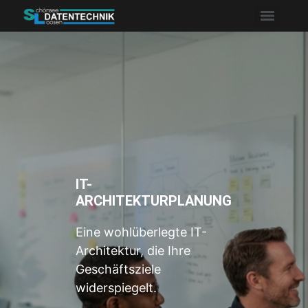
IT-
ARCHITEKTURPLANUNG
Eine wohlüberlegte IT-
Architektur, die Ihre
Geschäftsziele
widerspiegelt.