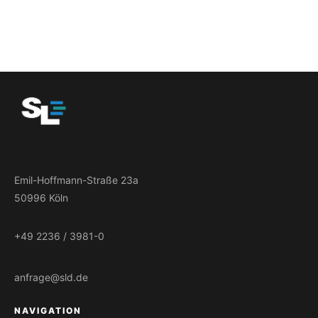
Emil-Hoffmann-Straße 23a
50996 Köln
+49 2236 / 3981-0
anfrage@sld.de
NAVIGATION