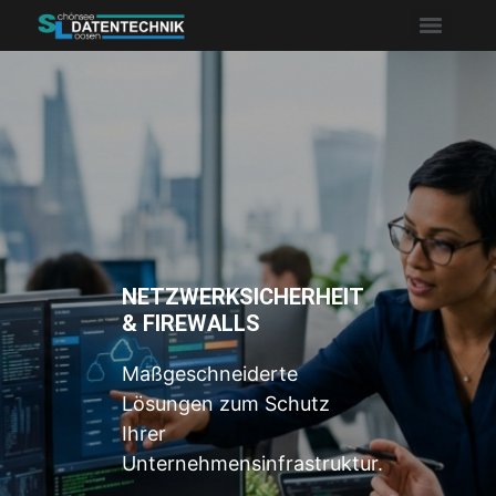
NETZWERKSICHERHEIT
& FIREWALLS
Maßgeschneiderte
Lösungen zum Schutz
Ihrer
Unternehmensinfrastruktur.